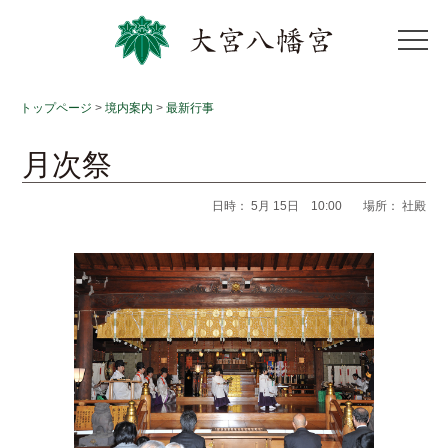
トップページ
>
境内案内
>
最新行事
月次祭
日時：
5月 15日 10:00
場所： 社殿